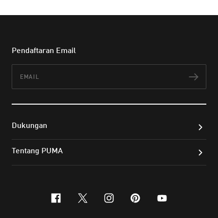
Pendaftaran Email
Email
Lan
Dukungan
Tentang PUMA
facebook
x-twitter
instagram
pinterest
youtube