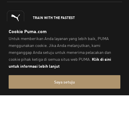
TRAIN WITH THE FASTEST
INDONESIA
©PUMA Indonesia
2026
Gedung Dea Tower II LT.5 Unit 503
Kawasan Mega Kuningan
Jl. Mega Kuningan Barat Kav. E4.3 No.1-2
Jakarta Selatan 12950
LAYANAN PENGADUAN KONSUMEN