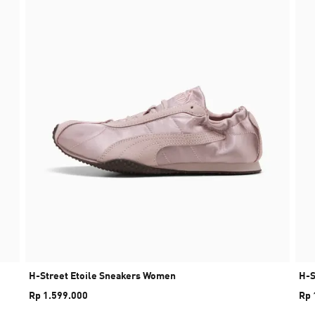
H-Street Etoile Sneakers Women
H-S
Rp 1.599.000
Rp 