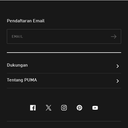
Pendaftaran Email
Email
Lan
Dukungan
Tentang PUMA
facebook
x-twitter
instagram
pinterest
youtube