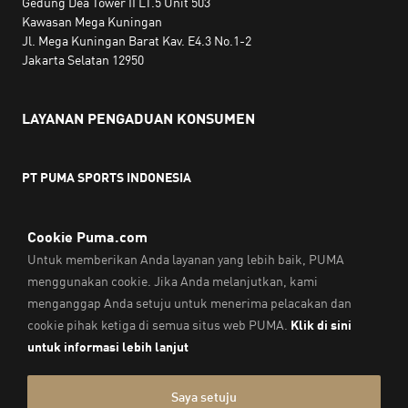
Gedung Dea Tower II LT.5 Unit 503
Kawasan Mega Kuningan
Jl. Mega Kuningan Barat Kav. E4.3 No.1-2
Jakarta Selatan 12950
LAYANAN PENGADUAN KONSUMEN
PT PUMA SPORTS INDONESIA
Jam kerja:
Senin hingga Jumat, 10.00 WIB - 18.00 WIB
Email:
service@sea.puma.com
Telepon:
+622130942720
DIREKTORAT JENDERAL PERLINDUNGAN KONSUMEN DAN
TERTIB NIAGA
KEMENTERIAN PERDAGANGAN
REPUBLIK INDONESIA | Telepon: 0853-1111-1010
Cap & Legal