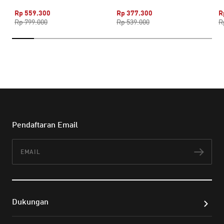
Rp 559.300
Rp 377.300
R
Rp 799.000
Rp 539.000
R
Pendaftaran Email
Email
Lan
Dukungan