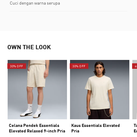
Cuci dengan warna serupa
OWN THE LOOK
30% OFF
30% OFF
4
Celana Pendek Essentials
Kaus Essentials Elevated
T
Elevated Relaxed 9-inch Pria
Pria
E