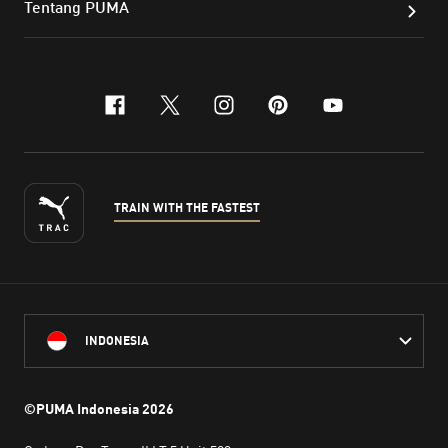
Tentang PUMA
facebook
x-twitter
instagram
pinterest
youtube
TRAIN WITH THE FASTEST
INDONESIA
©PUMA Indonesia
2026