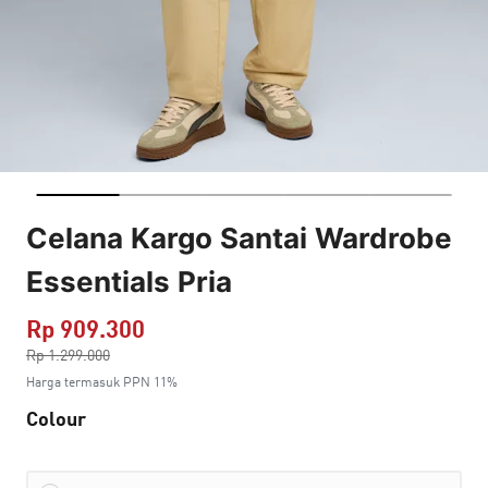
Celana Kargo Santai Wardrobe
Essentials Pria
Rp 909.300
Harga dikurang dari
Rp 1.299.000
ke
Harga termasuk PPN 11%
Colour