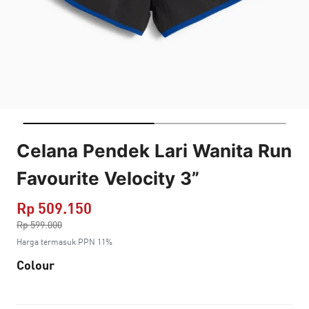
Celana Pendek Lari Wanita Run
Favourite Velocity 3”
Rp 509.150
Harga dikurang dari
Rp 599.000
ke
Harga termasuk PPN 11%
Colour