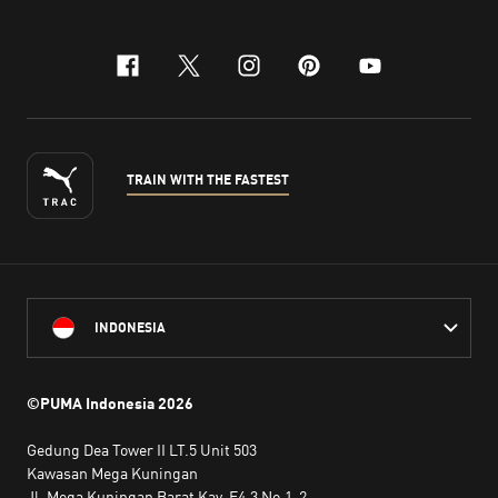
facebook
x-twitter
instagram
pinterest
youtube
TRAIN WITH THE FASTEST
INDONESIA
©PUMA Indonesia
2026
Gedung Dea Tower II LT.5 Unit 503
Kawasan Mega Kuningan
Jl. Mega Kuningan Barat Kav. E4.3 No.1-2