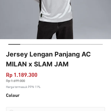
Jersey Lengan Panjang AC
MILAN x SLAM JAM
Rp 1.189.300
Harga dikurang dari
Rp 1.699.000
ke
Harga termasuk PPN 11%
Colour