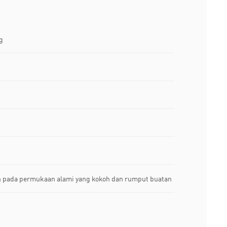
g
 pada permukaan alami yang kokoh dan rumput buatan