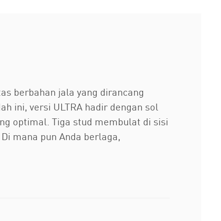
as berbahan jala yang dirancang
h ini, versi ULTRA hadir dengan sol
 optimal. Tiga stud membulat di sisi
 Di mana pun Anda berlaga,