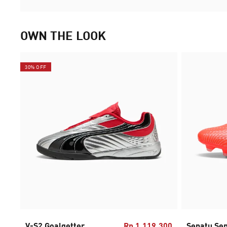
OWN THE LOOK
30% OFF
V-S2 Goalgetter
Rp 1.119.300
Sepatu Se