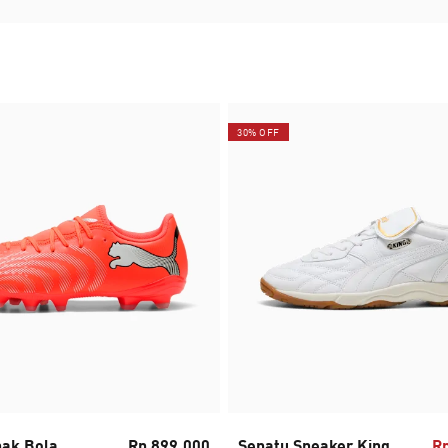
30% OFF
pak Bola
Rp 899.000
Sepatu Sneaker King
Rp