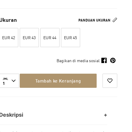
Ukuran
PANDUAN UKURAN
EUR 42
EUR 43
EUR 44
EUR 45
Bagikan di media sosial
JML
Tambah ke Keranjang
1
Deskripsi