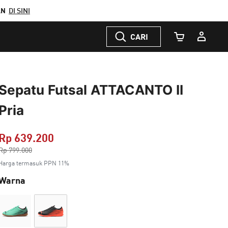
AN
DI SINI
CARI
Jumlah Keranj
Sepatu Futsal ATTACANTO II
Pria
Rp 639.200
Harga dikurang dari
Rp 799.000
ke
Harga termasuk PPN 11%
Warna