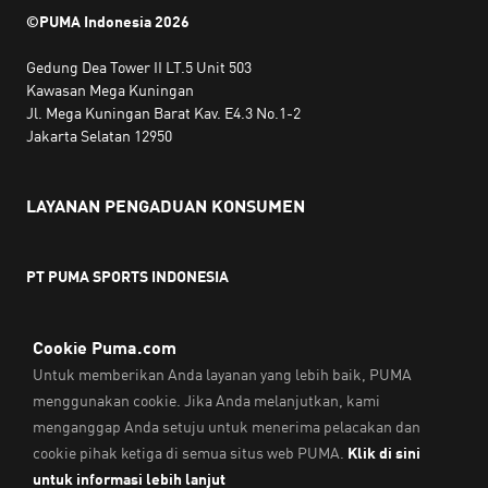
©PUMA Indonesia
2026
Gedung Dea Tower II LT.5 Unit 503
Kawasan Mega Kuningan
Jl. Mega Kuningan Barat Kav. E4.3 No.1-2
Jakarta Selatan 12950
LAYANAN PENGADUAN KONSUMEN
PT PUMA SPORTS INDONESIA
Jam kerja:
Senin hingga Jumat, 10.00 WIB - 18.00 WIB
Email:
service@sea.puma.com
Telepon:
+622130942720
DIREKTORAT JENDERAL PERLINDUNGAN KONSUMEN DAN
TERTIB NIAGA
KEMENTERIAN PERDAGANGAN
REPUBLIK INDONESIA | Telepon: 0853-1111-1010