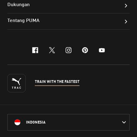
Dukungan
Tentang PUMA
facebook
x-twitter
instagram
pinterest
youtube
TRAIN WITH THE FASTEST
INDONESIA