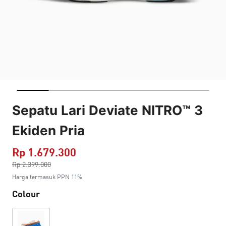
Sepatu Lari Deviate NITRO™ 3
Ekiden Pria
Rp 1.679.300
Harga dikurang dari
Rp 2.399.000
ke
Harga termasuk PPN 11%
Colour