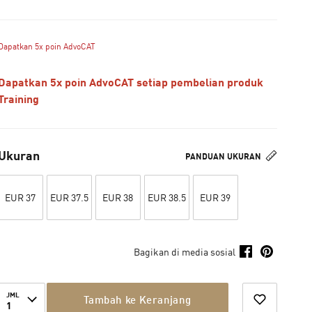
Dapatkan 5x poin AdvoCAT
Dapatkan 5x poin AdvoCAT setiap pembelian produk
Training
Ukuran
PANDUAN UKURAN
EUR 37
EUR 37.5
EUR 38
EUR 38.5
EUR 39
Bagikan di media sosial
JML
Tambah ke Keranjang
1