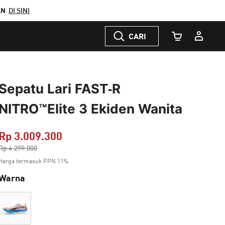
AN
DI SINI
CARI
Jumlah Keranj
Sepatu Lari FAST-R
NITRO™Elite 3 Ekiden Wanita
Rp 3.009.300
Harga dikurang dari
Rp 4.299.000
ke
Harga termasuk PPN 11%
Warna