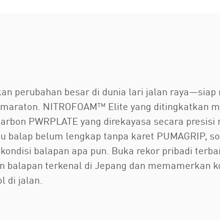
kan perubahan besar di dunia lari jalan raya—s
gga maraton. NITROFOAM™ Elite yang ditingkatkan 
karbon PWRPLATE yang direkayasa secara presisi
epatu balap belum lengkap tanpa karet PUMAGRIP, 
ondisi balapan apa pun. Buka rekor pribadi terb
kan balapan terkenal di Jepang dan memamerkan k
 di jalan.