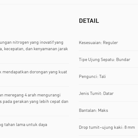
DETAIL
gan nitrogen yang inovatif yang
Kesesuaian: Reguler
a, kecepatan, dan kenyamanan jarak
Tipe Ujung Sepatu: Bundar
uk mendapatkan dorongan yang kuat
Pengunci: Tali
Jenis Tumit: Datar
an meregang 4 arah mengurangi
s pada gerakan yang lebih cepat dan
Bantalan: Maks
ng tahan lama untuk daya
Drop tumit–ujung kaki: 8 mm