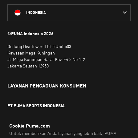
INDONESIA
©PUMA Indonesia
2026
Gedung Dea Tower II LT.5 Unit 503
Kawasan Mega Kuningan
Jl. Mega Kuningan Barat Kav. E4.3 No.1-2
Jakarta Selatan 12950
LAYANAN PENGADUAN KONSUMEN
PT PUMA SPORTS INDONESIA
Jam kerja:
Senin hingga Jumat, 10.00 WIB - 18.00 WIB
Email:
service@sea.puma.com
Telepon:
+622130942720