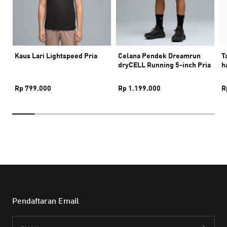
Kaus Lari Lightspeed Pria
Celana Pendek Dreamrun
T
dryCELL Running 5-inch Pria
h
Rp 799.000
Rp 1.199.000
R
Pendaftaran Email
Email