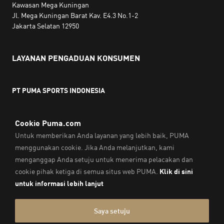
Kawasan Mega Kuningan
Jl. Mega Kuningan Barat Kav. E4.3 No.1-2
Jakarta Selatan 12950
LAYANAN PENGADUAN KONSUMEN
PT PUMA SPORTS INDONESIA
Jam kerja:
Senin hingga Jumat, 10.00 WIB - 18.00 WIB
Email:
service@sea.puma.com
Telepon:
+622130942720
DIREKTORAT JENDERAL PERLINDUNGAN KONSUMEN DAN
TERTIB NIAGA
KEMENTERIAN PERDAGANGAN
REPUBLIK INDONESIA | Telepon: 0853-1111-1010
Cap & Legal