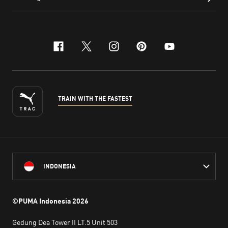
facebook
x-twitter
instagram
pinterest
youtube
TRAIN WITH THE FASTEST
INDONESIA
©PUMA Indonesia
2026
Gedung Dea Tower II LT.5 Unit 503