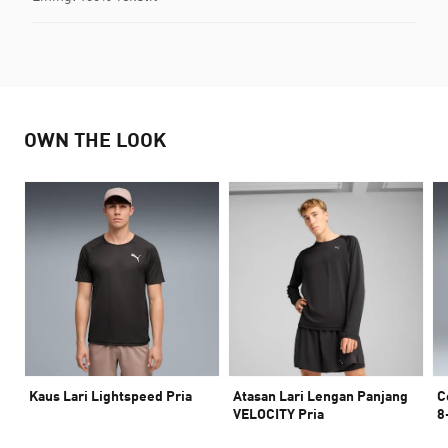
OWN THE LOOK
Kaus Lari Lightspeed Pria
Atasan Lari Lengan Panjang
C
VELOCITY Pria
8