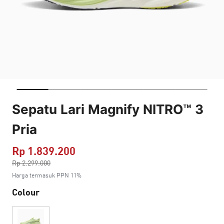
Sepatu Lari Magnify NITRO™ 3
Pria
Rp 1.839.200
Harga dikurang dari
Rp 2.299.000
ke
Harga termasuk PPN 11%
Colour