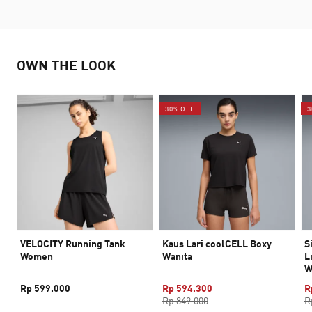
OWN THE LOOK
30% OFF
3
VELOCITY Running Tank
Kaus Lari coolCELL Boxy
S
Women
Wanita
L
W
Rp 599.000
Rp 594.300
R
Rp 849.000
R