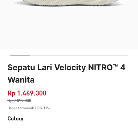
Sepatu Lari Velocity NITRO™ 4
Wanita
Rp 1.469.300
Harga dikurang dari
Rp 2.099.000
ke
Harga termasuk PPN 11%
Colour