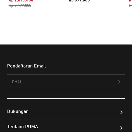
Rp 3.499.000
R
Pendaftaran Email
Email
Lan
Dukungan
Tentang PUMA