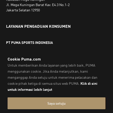
Jl. Mega Kuningan Barat Kav. E4.3 No.1-2
Jakarta Selatan 12950
LAYANAN PENGADUAN KONSUMEN
PT PUMA SPORTS INDONESIA
Jam kerja:
Senin hingga Jumat, 10.00 WIB - 18.00 WIB
Email:
service@sea.puma.com
Telepon:
+622130942720
DIREKTORAT JENDERAL PERLINDUNGAN KONSUMEN DAN
TERTIB NIAGA
KEMENTERIAN PERDAGANGAN
REPUBLIK INDONESIA | Telepon: 0853-1111-1010
Cap & Legal