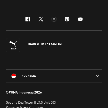
facebook
x-twitter
instagram
pinterest
youtube
TRAIN WITH THE FASTEST
INDONESIA
©PUMA Indonesia
2026
Gedung Dea Tower II LT.5 Unit 503
Kawasan Mega Kuningan