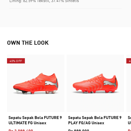
Lining: 62.59% Tekstil, 37.41% Sintetis
OWN THE LOOK
40% OFF
4
Sepatu Sepak Bola FUTURE 9
Sepatu Sepak Bola FUTURE 9
S
ULTIMATE FG Unisex
PLAY FG/AG Unisex
U
Rp 2.099.400
Rp 899.000
R