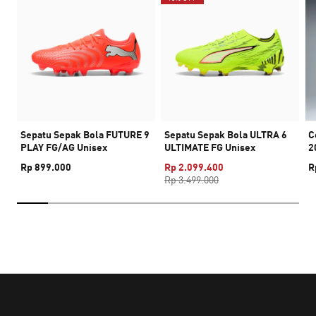
Sepatu Sepak Bola FUTURE 9
Sepatu Sepak Bola ULTRA 6
C
PLAY FG/AG Unisex
ULTIMATE FG Unisex
2
Rp 899.000
Rp 2.099.400
R
Rp 3.499.000