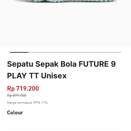
Sepatu Sepak Bola FUTURE 9
PLAY TT Unisex
Rp 719.200
Harga dikurang dari
Rp 899.000
ke
Harga termasuk PPN 11%
Colour