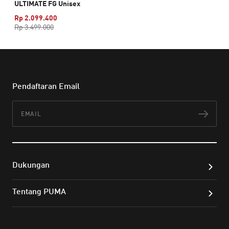
ULTIMATE FG Unisex
Rp 2.099.400
Rp 3.499.000
Pendaftaran Email
Email
Lan
Dukungan
Tentang PUMA