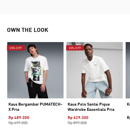
OWN THE LOOK
30% OFF
30% OFF
Kaus Bergambar PUMATECH-
Kaus Polo Santai Pique
K
X Pria
Wardrobe Essentials Pria
Rp 489.300
Rp 629.300
R
Rp 699.000
Rp 899.000