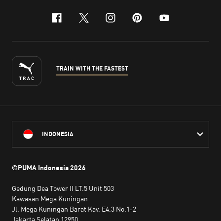
facebook
x-twitter
instagram
pinterest
youtube
TRAIN WITH THE FASTEST
INDONESIA
©PUMA Indonesia
2026
Gedung Dea Tower II LT.5 Unit 503
Kawasan Mega Kuningan
Jl. Mega Kuningan Barat Kav. E4.3 No.1-2
Jakarta Selatan 12950