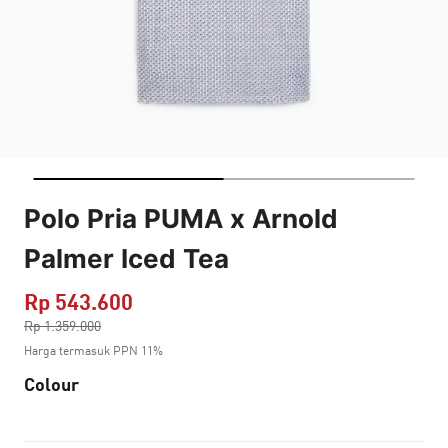
Polo Pria PUMA x Arnold
Palmer Iced Tea
Rp 543.600
Harga dikurang dari
Rp 1.359.000
ke
Harga termasuk PPN 11%
Colour