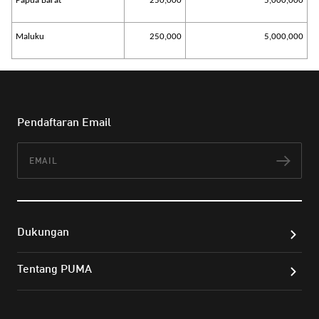
Papua Barat
250,000
5,000,000
Maluku
250,000
5,000,000
Pendaftaran Email
Email
Lan
Dukungan
Tentang PUMA