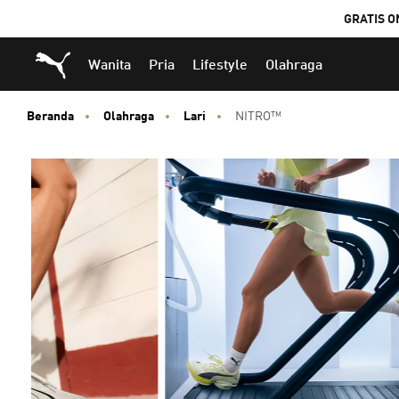
GRATIS O
Puma Beranda
Wanita
Pria
Lifestyle
Olahraga
Beranda
Olahraga
Lari
NITRO™