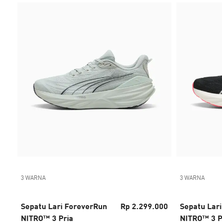
3 WARNA
3 WARNA
Sepatu Lari ForeverRun
Rp 2.299.000
Sepatu Lar
NITRO™ 3 Pria
NITRO™ 3 P