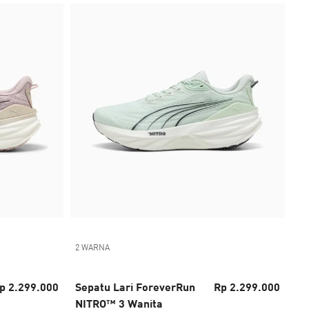
2 WARNA
p 2.299.000
Sepatu Lari ForeverRun
Rp 2.299.000
NITRO™ 3 Wanita