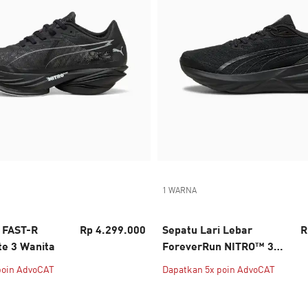
1 WARNA
i FAST-R
Rp 4.299.000
Sepatu Lari Lebar
R
te 3 Wanita
ForeverRun NITRO™ 3
Pria
poin AdvoCAT
Dapatkan 5x poin AdvoCAT