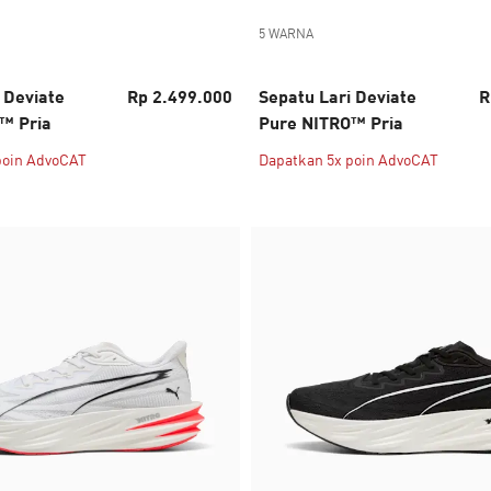
5 WARNA
 Deviate
Rp 2.499.000
Sepatu Lari Deviate
R
™ Pria
Pure NITRO™ Pria
poin AdvoCAT
Dapatkan 5x poin AdvoCAT