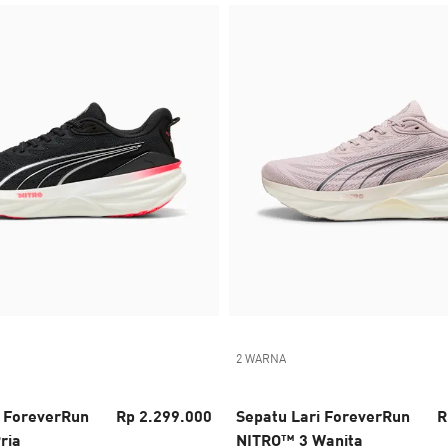
2 WARNA
i ForeverRun
Rp 2.299.000
Sepatu Lari ForeverRun
R
ria
NITRO™ 3 Wanita