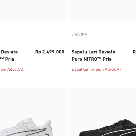
5 WARNA
 Deviate
Rp 2.499.000
Sepatu Lari Deviate
R
™ Pria
Pure NITRO™ Pria
poin AdvoCAT
Dapatkan 5x poin AdvoCAT