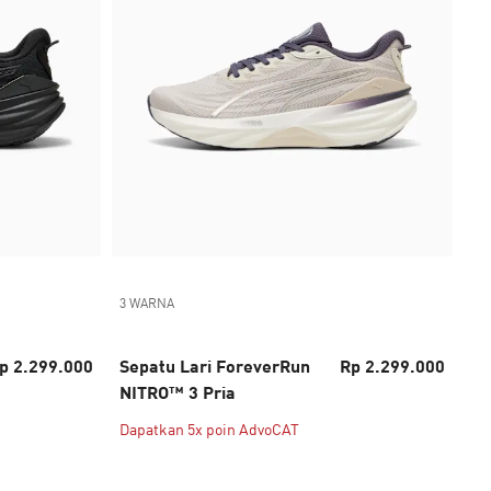
3 WARNA
p 2.299.000
Sepatu Lari ForeverRun
Rp 2.299.000
NITRO™ 3 Pria
Dapatkan 5x poin AdvoCAT