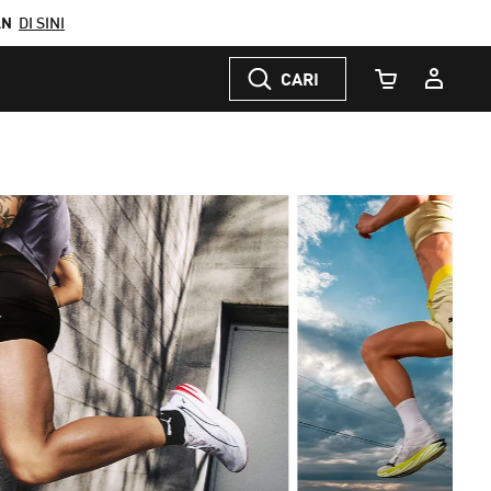
AN
DI SINI
CARI
Jumlah Keranj