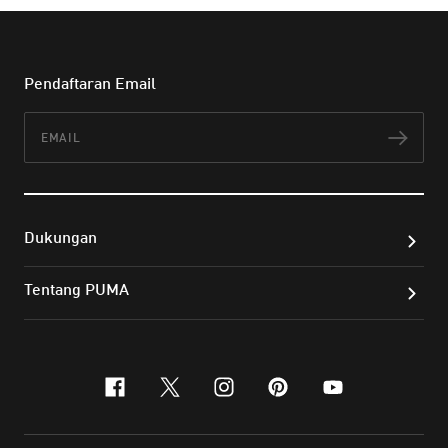
Pendaftaran Email
Email
Lan
Dukungan
Tentang PUMA
facebook
x-twitter
instagram
pinterest
youtube