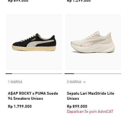
Rp 899.000
Rp 1.299.000
1 WARNA
3 WARNA
A$AP ROCKY x PUMA Suede
Sepatu Lari MaxStride Lite
94 Sneakers Unisex
Unisex
Rp 1.799.000
Rp 899.000
Dapatkan 5x poin AdvoCAT