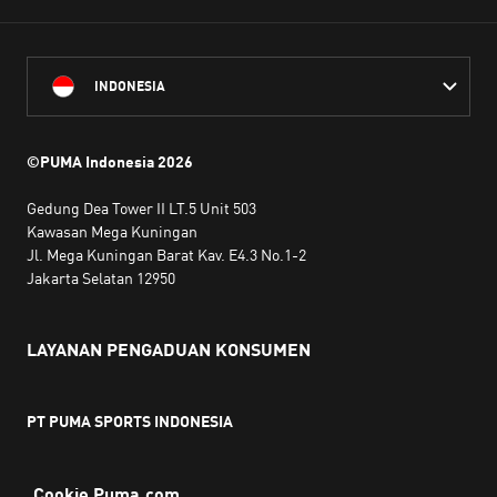
INDONESIA
©PUMA Indonesia
2026
Gedung Dea Tower II LT.5 Unit 503
Kawasan Mega Kuningan
Jl. Mega Kuningan Barat Kav. E4.3 No.1-2
Jakarta Selatan 12950
LAYANAN PENGADUAN KONSUMEN
PT PUMA SPORTS INDONESIA
Jam kerja:
Senin hingga Jumat, 10.00 WIB - 18.00 WIB
Email:
service@sea.puma.com