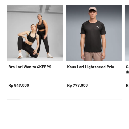
Bra Lari Wanita 4KEEPS
Kaus Lari Lightspeed Pria
C
d
Rp 849.000
Rp 799.000
R