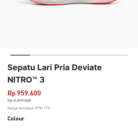
Sepatu Lari Pria Deviate
NITRO™ 3
Rp 959.600
Harga dikurang dari
Rp 2.399.000
ke
Harga termasuk PPN 11%
Colour