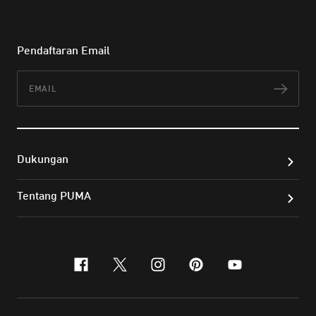
Pendaftaran Email
Email
Lan
Dukungan
Tentang PUMA
facebook
x-twitter
instagram
pinterest
youtube