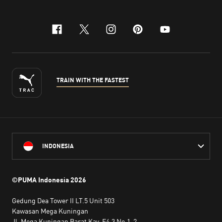
facebook
x-twitter
instagram
pinterest
youtube
TRAIN WITH THE FASTEST
INDONESIA
©PUMA Indonesia
2026
Gedung Dea Tower II LT.5 Unit 503
Kawasan Mega Kuningan
Jl. Mega Kuningan Barat Kav. E4.3 No.1-2