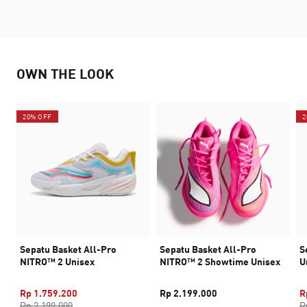
OWN THE LOOK
20% OFF
2
Sepatu Basket All-Pro
Sepatu Basket All-Pro
S
NITRO™ 2 Unisex
NITRO™ 2 Showtime Unisex
U
Rp 1.759.200
Rp 2.199.000
R
Rp 2.199.000
R