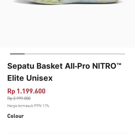
Sepatu Basket All-Pro NITRO™
Elite Unisex
Rp 1.199.600
Harga dikurang dari
Rp 2.999.000
ke
Harga termasuk PPN 11%
Colour