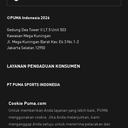
©PUMA Indonesia
2026
Gedung Dea Tower II LT.5 Unit 503
Kawasan Mega Kuningan
Jl. Mega Kuningan Barat Kav. E4.3 No.1-2
Jakarta Selatan 12950
LAYANAN PENGADUAN KONSUMEN
PT PUMA SPORTS INDONESIA
Jam kerja:
Senin hingga Jumat, 10.00 WIB - 18.00 WIB
Email:
service@sea.puma.com
Telepon:
+622130942720
DIREKTORAT JENDERAL PERLINDUNGAN KONSUMEN DAN
TERTIB NIAGA