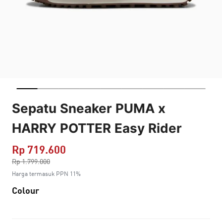
Sepatu Sneaker PUMA x
HARRY POTTER Easy Rider
Rp 719.600
Harga dikurang dari
Rp 1.799.000
ke
Harga termasuk PPN 11%
Colour