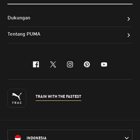
Dukungan
Tentang PUMA
facebook
x-twitter
instagram
pinterest
youtube
TRAIN WITH THE FASTEST
INDONESIA