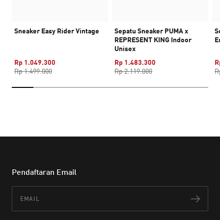
Sneaker Easy Rider Vintage
Sepatu Sneaker PUMA x
S
REPRESENT KING Indoor
E
Unisex
Rp 1.049.300
Rp 1.483.300
R
Rp 1.499.000
Rp 2.119.000
R
Pendaftaran Email
Email
Lan