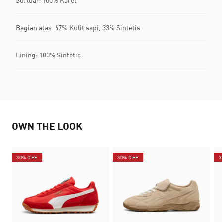
Sol luar: 100% Karet
Bagian atas: 67% Kulit sapi, 33% Sintetis
Lining: 100% Sintetis
OWN THE LOOK
30% OFF
30% OFF
3