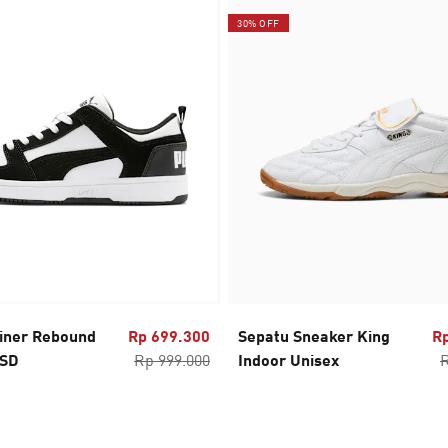
30% OFF
iner Rebound
Rp 699.300
Sepatu Sneaker King
Rp
 SD
Rp 999.000
Indoor Unisex
R