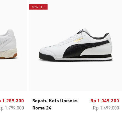
30% OFF
30%
 1.259.300
Sepatu Kets Uniseks
Rp 1.049.300
Se
p 1.799.000
Roma 24
Rp 1.499.000
Su