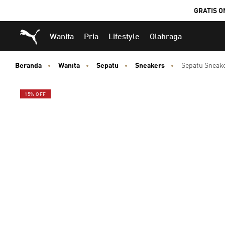
GRATIS O
Puma Beranda
Wanita
Pria
Lifestyle
Olahraga
Beranda
Wanita
Sepatu
Sneakers
Sepatu Sneake
15% OFF