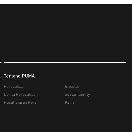
Tentang PUMA
Perusahaan
Investor
Berita Perusahaan
Sustainability
Pusat Siaran Pers
Karier