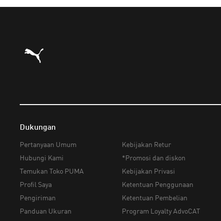
Puma Beranda
Dukungan
Pertanyaan Umum
Kebijakan Retur
Hubungi Kami
*Promosi dan diskon
Temukan Toko PUMA
Kebijakan Privasi
Profil Saya
Ketentuan Penggunaan
Pengiriman
Ketentuan Pembelian
Panduan Ukuran
Program Loyalty AdvoCAT