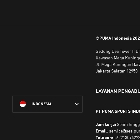
©PUMA Indonesia
20
Gedung Dea Tower II LT
Kawasan Mega Kuning
Jl. Mega Kuningan Bara
Jakarta Selatan 12950
LAYANAN PENGAD
INDONESIA
PT PUMA SPORTS IND
Jam kerja:
Senin hingg
Email:
service@sea.p
Telepon:
+6221309427