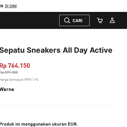
AN
DI SINI
CARI
Jumlah Keranj
Sepatu Sneakers All Day Active
Rp 764.150
Harga dikurang dari
Rp 899.000
ke
Harga termasuk PPN 11%
Warna
Produk ini menggunakan ukuran EUR.