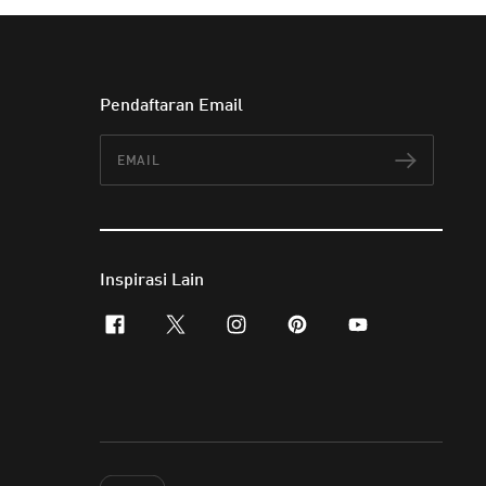
Pendaftaran Email
Email
Langg
Inspirasi Lain
facebook
x-twitter
instagram
pinterest
youtube