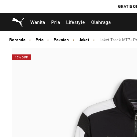
GRATIS O
Puma Beranda
Wanita
Pria
Lifestyle
Olahraga
Beranda
Pria
Pakaian
Jaket
Jaket Track MT7+ P
15% OFF