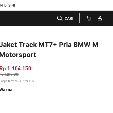
AN
DI SINI
CARI
Jumlah Keranj
Jaket Track MT7+ Pria BMW M
Motorsport
Rp 1.104.150
Harga dikurang dari
Rp 1.299.000
ke
Harga termasuk PPN 11%
Warna