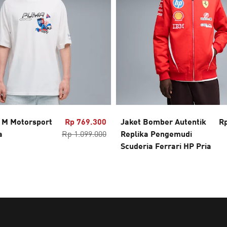
M Motorsport
Rp 769.300
Jaket Bomber Autentik
Rp
a
Rp 1.099.000
Replika Pengemudi
Scuderia Ferrari HP Pria