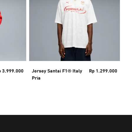
 3.999.000
Jersey Santai F1® Italy
Rp 1.299.000
F1
Pria
Je