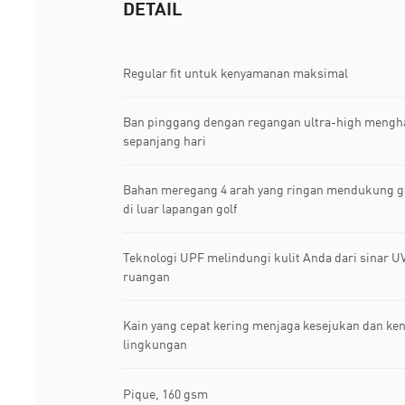
DETAIL
Regular fit untuk kenyamanan maksimal
Ban pinggang dengan regangan ultra-high meng
sepanjang hari
Bahan meregang 4 arah yang ringan mendukung ge
di luar lapangan golf
Teknologi UPF melindungi kulit Anda dari sinar UV
ruangan
Kain yang cepat kering menjaga kesejukan dan ken
lingkungan
Pique, 160 gsm