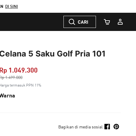
AN
DI SINI
CARI
Jumlah Keranj
Celana 5 Saku Golf Pria 101
Rp 1.049.300
Harga dikurang dari
Rp 1.499.000
ke
Harga termasuk PPN 11%
Warna
Bagikan di media sosial