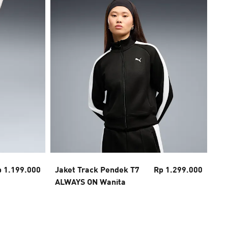
 1.199.000
Jaket Track Pendek T7
Rp 1.299.000
Ce
ALWAYS ON Wanita
Ka
ON