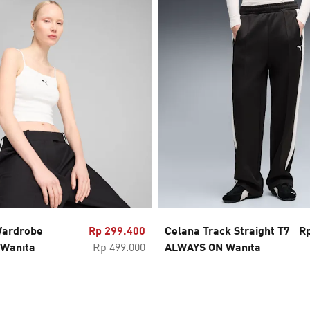
Wardrobe
Rp 299.400
Celana Track Straight T7
Rp
 Wanita
Rp 499.000
ALWAYS ON Wanita