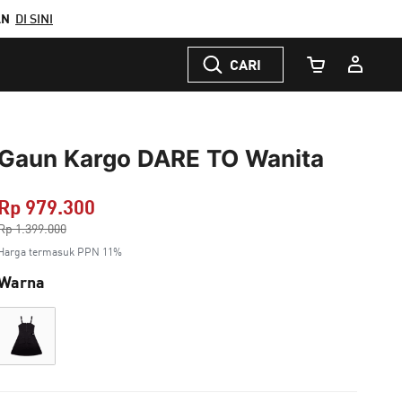
AN
DI SINI
CARI
Jumlah Keranj
Gaun Kargo DARE TO Wanita
Rp 979.300
Harga dikurang dari
Rp 1.399.000
ke
Harga termasuk PPN 11%
Warna