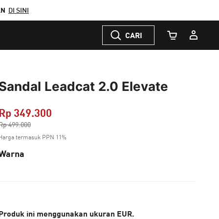
AN
DI SINI
CARI
Jumlah Keranj
Sandal Leadcat 2.0 Elevate
Rp 349.300
Harga dikurang dari
Rp 499.000
ke
Harga termasuk PPN 11%
Warna
Produk ini menggunakan ukuran EUR.