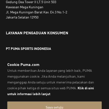
Gedung Dea Tower II LT.5 Unit 503
Kawasan Mega Kuningan
Jl. Mega Kuningan Barat Kav. E4.3 No.1-2
Jakarta Selatan 12950
LAYANAN PENGADUAN KONSUMEN
PT PUMA SPORTS INDONESIA
Jam kerja:
Senin hingga Jumat, 10.00 WIB - 18.00 WIB
Email:
service@sea.puma.com
Telepon:
+622130942720
DIREKTORAT JENDERAL PERLINDUNGAN KONSUMEN DAN
TERTIB NIAGA
KEMENTERIAN PERDAGANGAN
REPUBLIK INDONESIA | Telepon: 0853-1111-1010
Cap & Legal