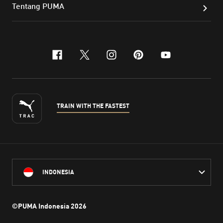
Tentang PUMA
facebook
x-twitter
instagram
pinterest
youtube
TRAIN WITH THE FASTEST
INDONESIA
©PUMA Indonesia
2026