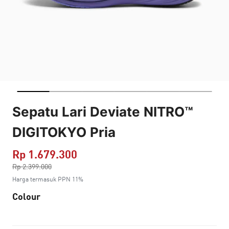
Sepatu Lari Deviate NITRO™
DIGITOKYO Pria
Rp 1.679.300
Harga dikurang dari
Rp 2.399.000
ke
Harga termasuk PPN 11%
Colour