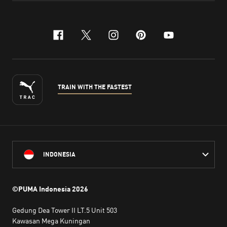
facebook
x-twitter
instagram
pinterest
youtube
TRAIN WITH THE FASTEST
INDONESIA
©PUMA Indonesia
2026
Gedung Dea Tower II LT.5 Unit 503
Kawasan Mega Kuningan