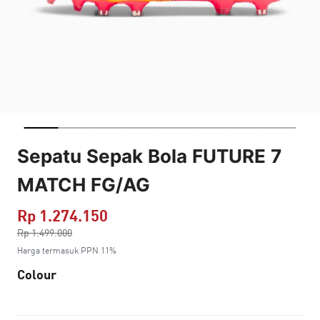
Sepatu Sepak Bola FUTURE 7
MATCH FG/AG
Rp 1.274.150
Harga dikurang dari
Rp 1.499.000
ke
Harga termasuk PPN 11%
Colour