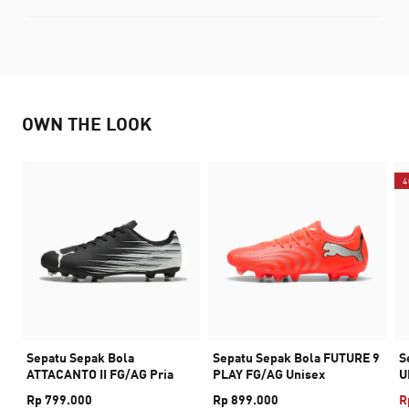
OWN THE LOOK
4
Sepatu Sepak Bola
Sepatu Sepak Bola FUTURE 9
S
ATTACANTO II FG/AG Pria
PLAY FG/AG Unisex
U
Rp 799.000
Rp 899.000
R