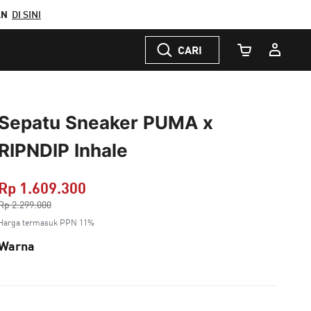
AN
DI SINI
CARI
Jumlah Keranj
Sepatu Sneaker PUMA x
RIPNDIP Inhale
Rp 1.609.300
Harga dikurang dari
Rp 2.299.000
ke
Harga termasuk PPN 11%
Warna