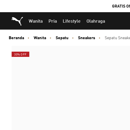
GRATIS O
Puma Beranda
Wanita
Pria
Lifestyle
Olahraga
Beranda
Wanita
Sepatu
Sneakers
Sepatu Sneak
30% OFF