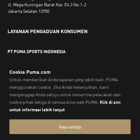
Jl. Mega Kuningan Barat Kav. E4.3 No.1-2
Jakarta Selatan 12950
LAYANAN PENGADUAN KONSUMEN
PT PUMA SPORTS INDONESIA
Jam kerja:
Senin hingga Jumat, 10.00 WIB - 18.00 WIB
Email:
service@sea.puma.com
Telepon:
+622130942720
DIREKTORAT JENDERAL PERLINDUNGAN KONSUMEN DAN
TERTIB NIAGA
KEMENTERIAN PERDAGANGAN
REPUBLIK INDONESIA | Telepon: 0853-1111-1010
Cap & Legal