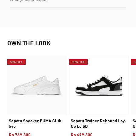
OWN THE LOOK
30% OFF
30% OFF
3
Sepatu Sneaker PUMA Club
Sepatu Trainer Rebound Lay-
S
5v5
Up Lo SD
U
Rp 769.300
Rp 699.300
R