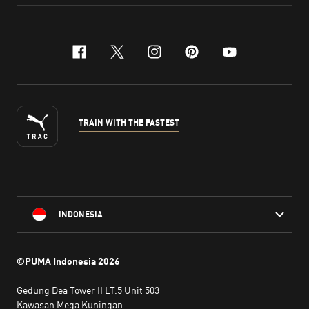
facebook
x-twitter
instagram
pinterest
youtube
TRAIN WITH THE FASTEST
INDONESIA
©PUMA Indonesia
2026
Gedung Dea Tower II LT.5 Unit 503
Kawasan Mega Kuningan