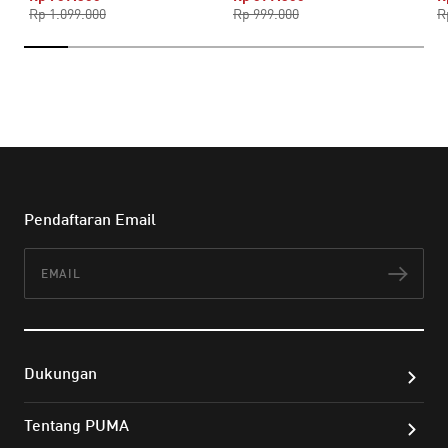
Rp 1.099.000
Rp 999.000
R
Pendaftaran Email
Email
Lan
Dukungan
Tentang PUMA