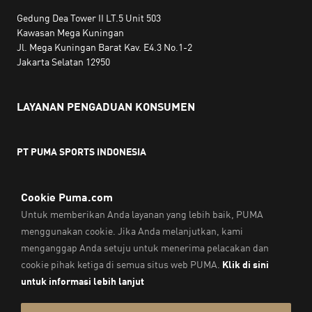
Gedung Dea Tower II LT.5 Unit 503
Kawasan Mega Kuningan
Jl. Mega Kuningan Barat Kav. E4.3 No.1-2
Jakarta Selatan 12950
LAYANAN PENGADUAN KONSUMEN
PT PUMA SPORTS INDONESIA
Jam kerja:
Senin hingga Jumat, 10.00 WIB - 18.00 WIB
Email:
service@sea.puma.com
Telepon:
+622130942720
DIREKTORAT JENDERAL PERLINDUNGAN KONSUMEN DAN
TERTIB NIAGA
KEMENTERIAN PERDAGANGAN
REPUBLIK INDONESIA | Telepon: 0853-1111-1010