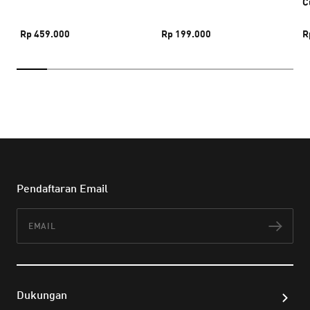
C
Rp 459.000
Rp 199.000
R
Pendaftaran Email
Email
Lan
Dukungan