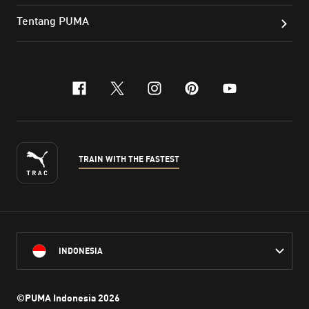
Tentang PUMA
facebook
x-twitter
instagram
pinterest
youtube
TRAIN WITH THE FASTEST
INDONESIA
©PUMA Indonesia
2026