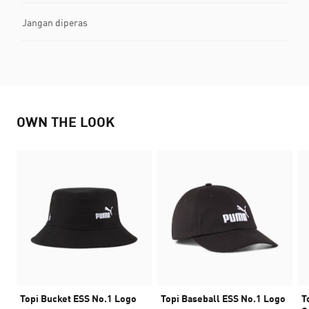
Jangan diperas
OWN THE LOOK
Topi Bucket ESS No.1 Logo
Topi Baseball ESS No.1 Logo
T