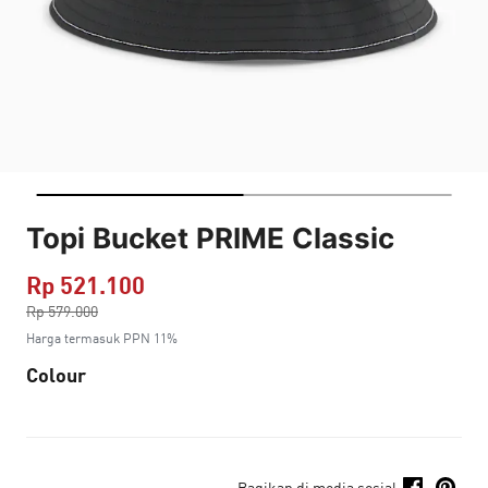
Topi Bucket PRIME Classic
Rp 521.100
Harga dikurang dari
Rp 579.000
ke
Harga termasuk PPN 11%
Colour
Bagikan di media sosial