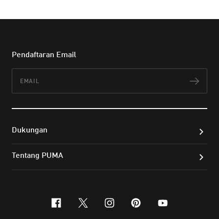
Pendaftaran Email
Email
Lan
Dukungan
Tentang PUMA
facebook
x-twitter
instagram
pinterest
youtube