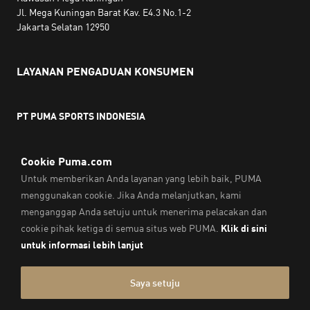
Jl. Mega Kuningan Barat Kav. E4.3 No.1-2
Jakarta Selatan 12950
LAYANAN PENGADUAN KONSUMEN
PT PUMA SPORTS INDONESIA
Jam kerja:
Senin hingga Jumat, 10.00 WIB - 18.00 WIB
Email:
service@sea.puma.com
Telepon:
+622130942720
DIREKTORAT JENDERAL PERLINDUNGAN KONSUMEN DAN
TERTIB NIAGA
KEMENTERIAN PERDAGANGAN
REPUBLIK INDONESIA | Telepon: 0853-1111-1010
Cap & Legal