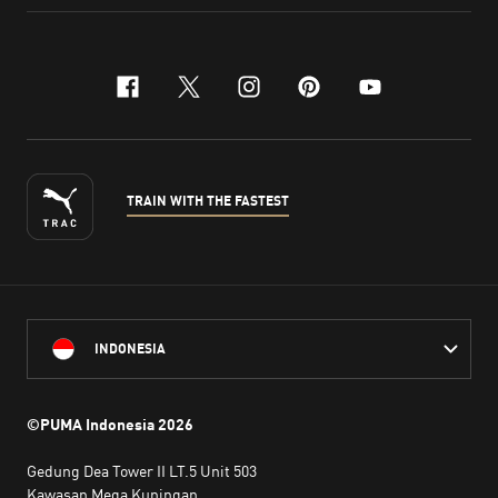
facebook
x-twitter
instagram
pinterest
youtube
TRAIN WITH THE FASTEST
INDONESIA
©PUMA Indonesia
2026
Gedung Dea Tower II LT.5 Unit 503
Kawasan Mega Kuningan