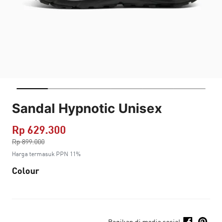
Sandal Hypnotic Unisex
Rp 629.300
Harga dikurang dari
Rp 899.000
ke
Harga termasuk PPN 11%
Colour
Bagikan di media sosial